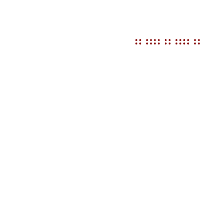
:: :::: :: :::: ::